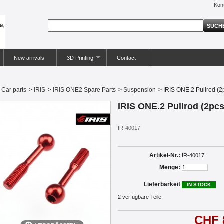
Kon
New arrivals
3D Printing
Contact
Car parts
>
IRIS
>
IRIS ONE2 Spare Parts
>
Suspension
>
IRIS ONE.2 Pullrod (2
IRIS ONE.2 Pullrod (2pcs
IR-40017
Artikel-Nr.:
IR-40017
Menge:
Lieferbarkeit
IN STOCK
2
verfügbare Teile
CHF 