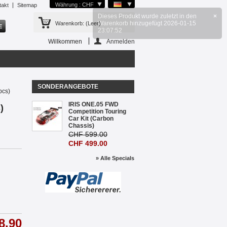
Währung : CHF
takt
Sitemap
Warenkorb:
(Leer)
Willkommen
Anmelden
SONDERANGEBOTE
pcs)
IRIS ONE.05 FWD
)
Competition Touring
Car Kit (Carbon
Chassis)
CHF 599.00
CHF 499.00
» Alle Specials
8.90