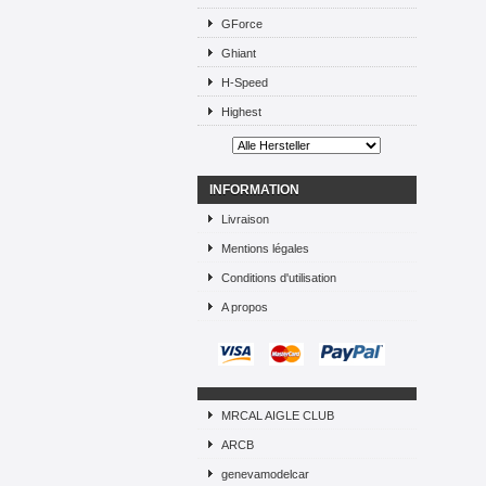
GForce
Ghiant
H-Speed
Highest
INFORMATION
Livraison
Mentions légales
Conditions d'utilisation
A propos
MRCAL AIGLE CLUB
ARCB
genevamodelcar