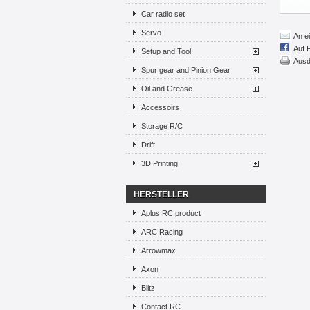
Car radio set
Servo
An e
Auf 
Setup and Tool
Ausd
Spur gear and Pinion Gear
Oil and Grease
Accessoirs
Storage R/C
Drift
3D Printing
HERSTELLER
Aplus RC product
ARC Racing
Arrowmax
Axon
Blitz
Contact RC