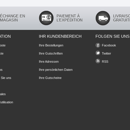
ÉCHANGE EN
PAIEMENT À
LIVRAIS
MAGASIN
L'EXPÉDITION
GRATUIT
ATION
IHR KUNDENBEREICH
FOLGEN SIE UNS
bote
Ihre Bestellungen
Facebook
kte
Ihre Gutschriften
Twitter
Ihre Adressen
RSS
ps
Ihre persönlichen Daten
 Sie uns
Ihre Gutscheine
ales
utilisation