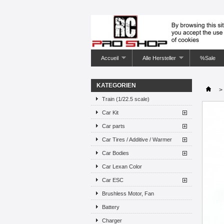
Accueil
Alle Hersteller
%Sale
KATEGORIEN
>
Train (1/22.5 scale)
Car Kit
Car parts
Car Tires / Additive / Warmer
Car Bodies
Car Lexan Color
Car ESC
Brushless Motor, Fan
Battery
Charger