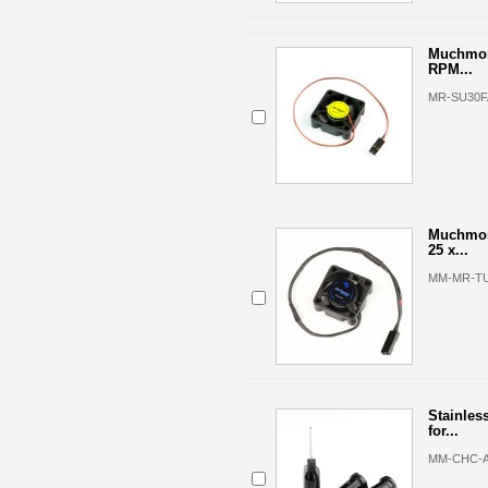
Muchmor
RPM...
MR-SU30
Muchmor
25 x...
MM-MR-T
Stainles
for...
MM-CHC-