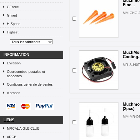
Muchmore
Fine...
GForce
MM-CHC-
Ghiant
H-Speed
Highest
MuchMor
INFORMATION
Cooling..
Livraison
MR-SU40
Coordonnées postales et
bancaires
Conditions générale de ventes
A propos
Muchmor
(2pcs)
MM-MR-D
LIENS
MRCAL AIGLE CLUB
ARCB