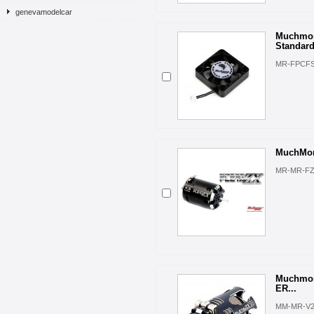
genevamodelcar
Muchmo
Standard
MR-FPCF
MuchMore
MR-MR-FZX
Muchmor
ER...
MM-MR-V2