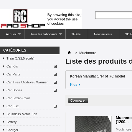
Accueil
Tous les fabricants
%Sale
New arrivals
3D P
CATÉGORIES
>
Muchmore
Train (1/22.5 scale)
Liste des produits
Car Kits
Car Parts
Korean Manufacturer of RC model
Car Tires / Additive / Warmer
Plus
Car Bodies
Car Lexan Color
Car ESC
Brushless Motor, Fan
Muchmore
(1200...
Battery
Muchmore A
Charger