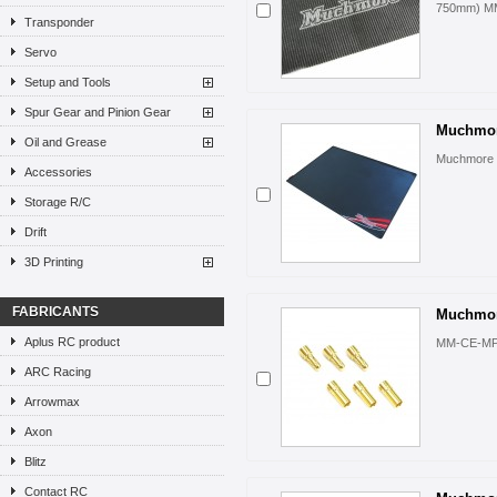
750mm) M
Transponder
Servo
Setup and Tools
Spur Gear and Pinion Gear
Muchmore
Oil and Grease
Muchmore B
Accessories
Storage R/C
Drift
3D Printing
FABRICANTS
Muchmore
Aplus RC product
MM-CE-M
ARC Racing
Arrowmax
Axon
Blitz
Contact RC