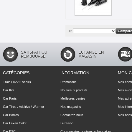
Tri
SATISFAIT OU
ÉCHANGE EN
REMBOURSÉ
MAGASIN
CATÉGORIES
INFORMATION
MON 
Train (1/22.5 scale)
Promotions
Mes com
Car Kits
Nouveaux produits
Mes avoi
Car Parts
Meilleures ventes
Mes adre
Car Tires / Additive / Warmer
Nos magasins
Mes infor
Car Bodies
Contactez-nous
Mes bons 
Car Lexan Color
Livraison
Car ESC
Coordonnées postales et bancaires