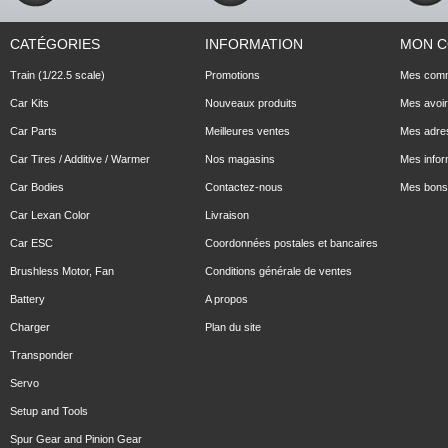
CATÉGORIES
INFORMATION
MON 
Train (1/22.5 scale)
Promotions
Mes com
Car Kits
Nouveaux produits
Mes avoi
Car Parts
Meilleures ventes
Mes adre
Car Tires / Additive / Warmer
Nos magasins
Mes infor
Car Bodies
Contactez-nous
Mes bons 
Car Lexan Color
Livraison
Car ESC
Coordonnées postales et bancaires
Brushless Motor, Fan
Conditions générale de ventes
Battery
A propos
Charger
Plan du site
Transponder
Servo
Setup and Tools
Spur Gear and Pinion Gear