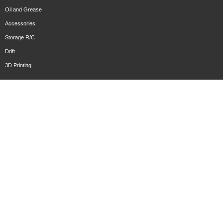
Oil and Grease
Accessories
Storage R/C
Drift
3D Printing