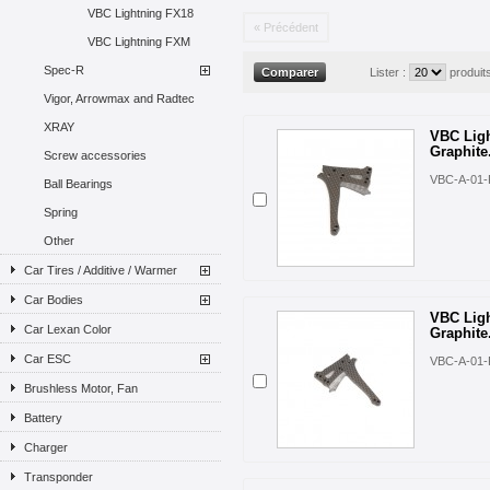
VBC Lightning FX18
« Précédent
VBC Lightning FXM
Spec-R
Lister :
produit
Vigor, Arrowmax and Radtec
XRAY
VBC Lig
Graphite.
Screw accessories
VBC-A-01-
Ball Bearings
Spring
Other
Car Tires / Additive / Warmer
Car Bodies
VBC Lig
Car Lexan Color
Graphite.
Car ESC
VBC-A-01-
Brushless Motor, Fan
Battery
Charger
Transponder