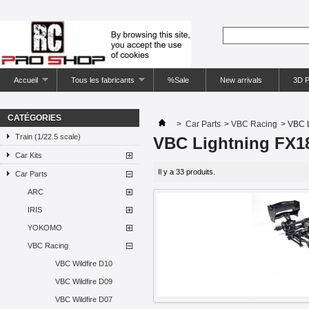
Accueil
Tous les fabricants
%Sale
New arrivals
3D P
CATÉGORIES
>
Car Parts
>
VBC Racing
>
VBC L
Train (1/22.5 scale)
VBC Lightning FX1
Car Kits
Il y a 33 produits.
Car Parts
ARC
IRIS
YOKOMO
VBC Racing
VBC Wildfire D10
VBC Wildfire D09
VBC Wildfire D07