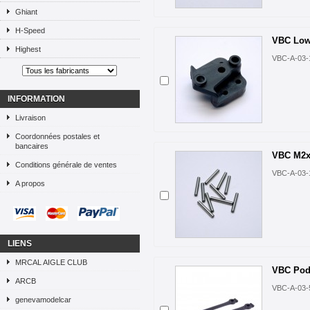
Ghiant
H-Speed
VBC Low
Highest
VBC-A-03-
INFORMATION
Livraison
Coordonnées postales et
bancaires
VBC M2x1
Conditions générale de ventes
VBC-A-03-
A propos
LIENS
MRCAL AIGLE CLUB
VBC Pod 
ARCB
VBC-A-03-
genevamodelcar