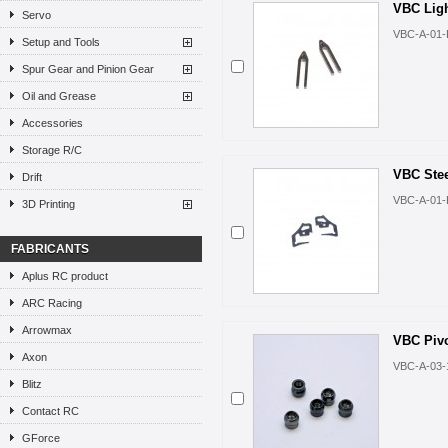
VBC Ligh
Servo
VBC-A-01-
Setup and Tools
Spur Gear and Pinion Gear
Oil and Grease
Accessories
Storage R/C
VBC Stee
Drift
VBC-A-01-
3D Printing
FABRICANTS
Aplus RC product
ARC Racing
Arrowmax
VBC Pivo
Axon
VBC-A-03-
Blitz
Contact RC
GForce