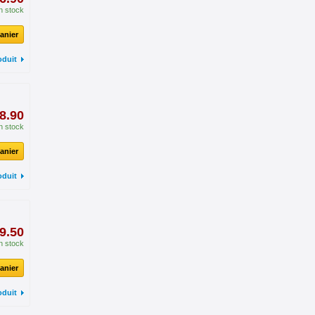
n stock
anier
oduit
8.90
n stock
anier
oduit
9.50
n stock
anier
oduit