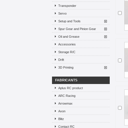
Transponder
Servo
Setup and Tools
Spur Gear and Pinion Gear
Oil and Grease
Accessories
Storage R/C
Drift
3D Printing
FABRICANTS
Aplus RC product
ARC Racing
Arrowmax
Axon
Blitz
Contact RC