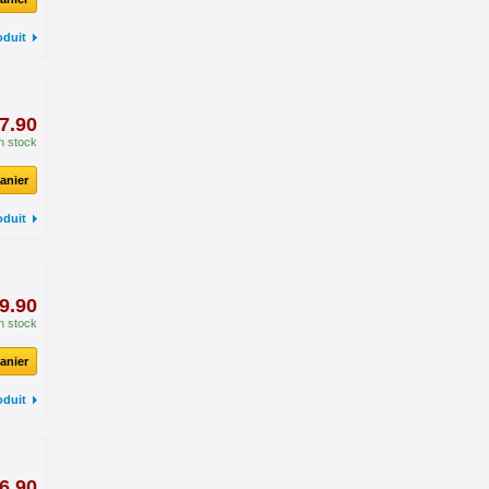
oduit
7.90
n stock
anier
oduit
9.90
n stock
anier
oduit
6.90