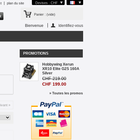
Devises : CHF
t
plan du site
Panier :
(vide)
Bienvenue
Identifiez-vous
PROMOTIONS
Hobbywing Xerun
XR10 Elite G2S 160A
Silver
CHF 219.00
CHF 199.00
» Toutes les promos
ivant »