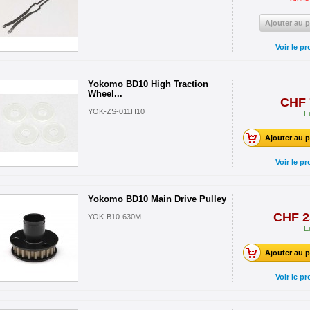
Ajouter au p
Voir le pr
Yokomo BD10 High Traction
Wheel...
CHF 
YOK-ZS-011H10
E
Ajouter au p
Voir le pr
Yokomo BD10 Main Drive Pulley
CHF 2
YOK-B10-630M
E
Ajouter au p
Voir le pr