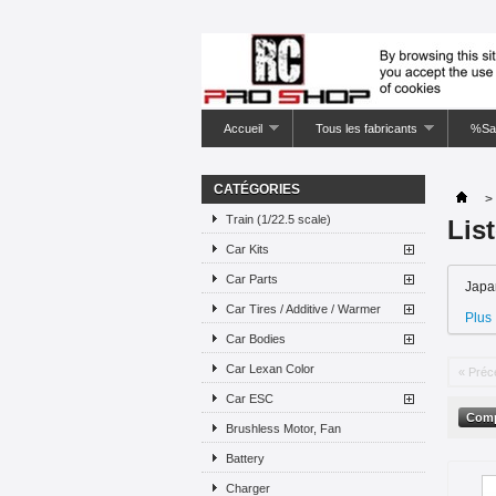
Accueil
Tous les fabricants
%Sa
CATÉGORIES
>
Train (1/22.5 scale)
Lis
Car Kits
Car Parts
Japa
Car Tires / Additive / Warmer
Plus
Car Bodies
Car Lexan Color
« Préc
Car ESC
Brushless Motor, Fan
Battery
Charger