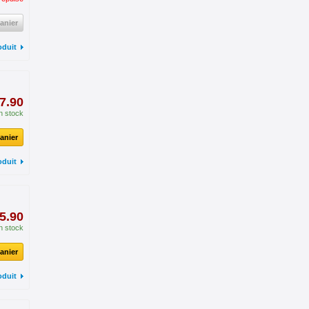
anier
oduit
7.90
n stock
anier
oduit
5.90
n stock
anier
oduit