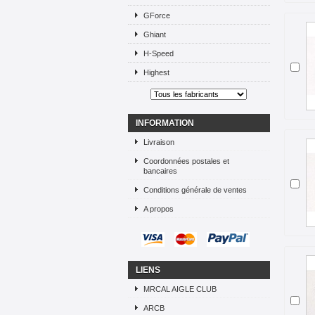
GForce
Ghiant
H-Speed
Highest
INFORMATION
Livraison
Coordonnées postales et
bancaires
Conditions générale de ventes
A propos
LIENS
MRCAL AIGLE CLUB
ARCB