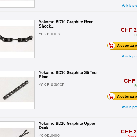
Voir le pr
Yokomo BD10 Graphite Rear
Shock...
CHF 2
YOK-B10-018
E
Ajouter au p
Voir le pr
Yokomo BD10 Graphite Stiffner
Plate
CHF 
YOK-B10-302CP
E
Ajouter au p
Voir le pr
Yokomo BD10 Graphite Upper
Deck
CHF 2
YOK-B10-003
Stock