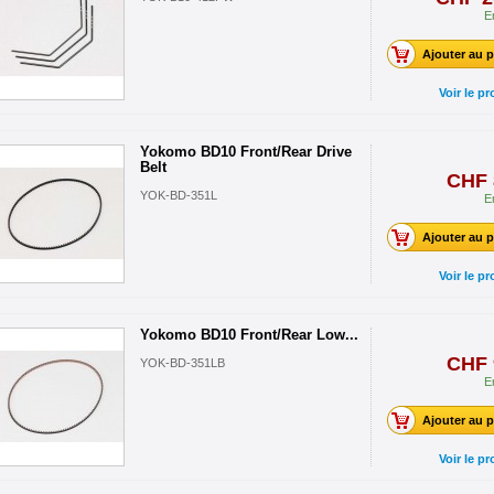
E
Ajouter au p
Voir le pr
Yokomo BD10 Front/Rear Drive
Belt
CHF 
YOK-BD-351L
E
Ajouter au p
Voir le pr
Yokomo BD10 Front/Rear Low...
CHF 
YOK-BD-351LB
E
Ajouter au p
Voir le pr