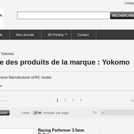
contac
le
New arrivals
3D Printing
Contact
Yokomo
te des produits de la marque : Yokomo
nese Manufacturer of RC model
1
2
3
4
édent
Su
Tri
Lister :
produits par page
Racing Performer 3.5mm