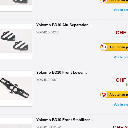
Voir le pr
Yokomo BD10 Alu Separation...
CHF 
YOK-B10-30205
E
Ajouter au p
Voir le pr
Yokomo BD10 Front Lower...
CHF 
YOK-B10-008F
E
Ajouter au p
Voir le pr
Yokomo BD10 Front Stabilizer...
CHF 2
YOK-B10-412FW