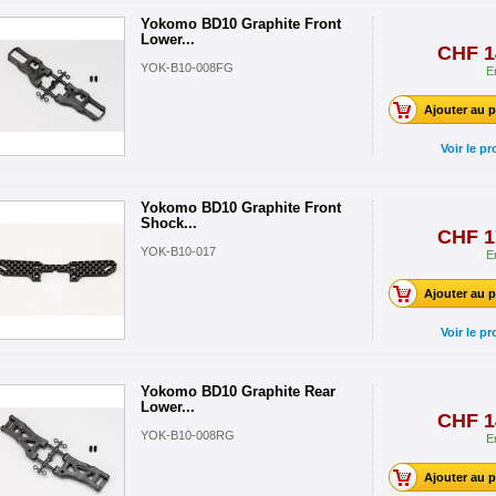
Yokomo BD10 Graphite Front
Lower...
CHF 1
YOK-B10-008FG
E
Ajouter au p
Voir le pr
Yokomo BD10 Graphite Front
Shock...
CHF 1
YOK-B10-017
E
Ajouter au p
Voir le pr
Yokomo BD10 Graphite Rear
Lower...
CHF 1
YOK-B10-008RG
E
Ajouter au p