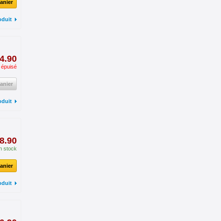
anier
oduit
4.90
 épuisé
anier
oduit
8.90
n stock
anier
oduit