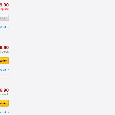
9.90
 épuisé
anier
oduit
6.90
n stock
anier
oduit
6.90
n stock
anier
oduit