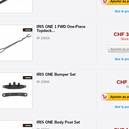
Ajouter au p
Voir le pr
IRIS ONE 1 FWD One-Piece
Topdeck...
CHF 3
IR-22016
Stock
Ajouter au p
Voir le pr
IRIS ONE Bumper Set
CHF 
IR-23000
E
Ajouter au p
Voir le pr
IRIS ONE Body Post Set