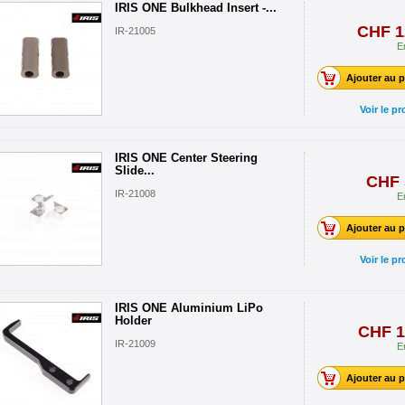
IRIS ONE Bulkhead Insert -...
CHF 1
IR-21005
E
Ajouter au p
Voir le pr
IRIS ONE Center Steering
Slide...
CHF 
IR-21008
E
Ajouter au p
Voir le pr
IRIS ONE Aluminium LiPo
Holder
CHF 1
IR-21009
E
Ajouter au p