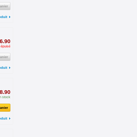
anier
oduit
6.90
 épuisé
anier
oduit
8.90
n stock
anier
oduit