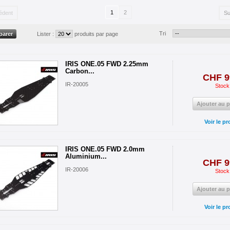
1
2
édent
Su
Tri
Lister :
produits par page
IRIS ONE.05 FWD 2.25mm
Carbon...
CHF 9
IR-20005
Stock
Ajouter au p
Voir le pr
IRIS ONE.05 FWD 2.0mm
Aluminium...
CHF 9
IR-20006
Stock
Ajouter au p
Voir le pr