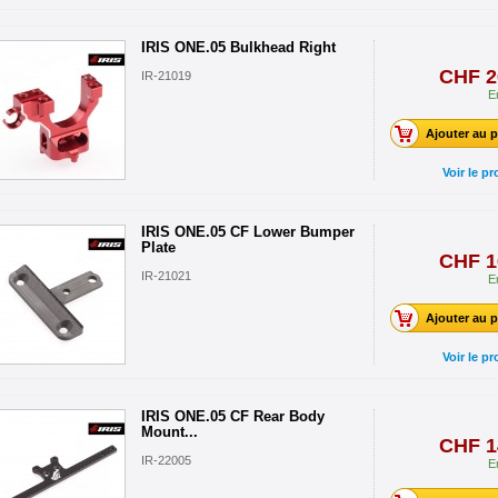
IRIS ONE.05 Bulkhead Right
CHF 2
IR-21019
E
Ajouter au p
Voir le pr
IRIS ONE.05 CF Lower Bumper
Plate
CHF 1
IR-21021
E
Ajouter au p
Voir le pr
IRIS ONE.05 CF Rear Body
Mount...
CHF 1
IR-22005
E