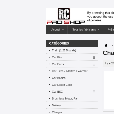
Accueil
Tous les fabricants
%Sa
CATÉGORIES
>
Train (1/22.5 scale)
Cha
Car Kits
Il y a 2
Car Parts
Car Tires / Additive / Warmer
Car Bodies
Car Lexan Color
Car ESC
Brushless Motor, Fan
Battery
Charger