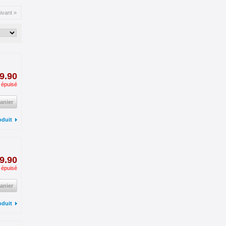
ivant »
9.90
 épuisé
anier
oduit
9.90
 épuisé
anier
oduit