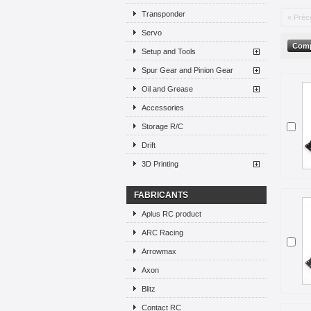
Transponder
« Préc
Servo
Setup and Tools
Spur Gear and Pinion Gear
Oil and Grease
Accessories
Storage R/C
Drift
3D Printing
FABRICANTS
Aplus RC product
ARC Racing
Arrowmax
Axon
Blitz
Contact RC