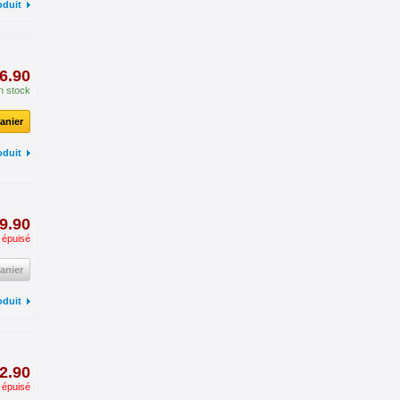
oduit
6.90
n stock
anier
oduit
9.90
 épuisé
anier
oduit
2.90
 épuisé