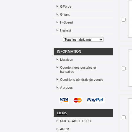
GForce
Ghiant
H-Speed
Highest
INFORMATION
Livraison
Coordonnées postales et
bancaires
Conditions générale de ventes
A propos
LIENS
MRCAL AIGLE CLUB
ARCB