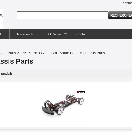
contac
le
New arrivals
3D Printing
Contact
Car Parts
>
IRIS
>
IRIS ONE 1 FWD Spare Parts
>
Chassis Parts
ssis Parts
4 produits.