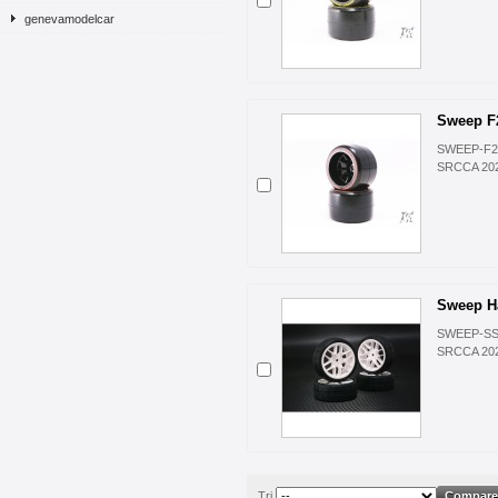
genevamodelcar
Sweep F2
SWEEP-F21
SRCCA 20
Sweep Ha
SWEEP-SSF
SRCCA 20
Tri