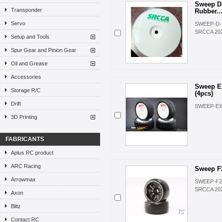
Sweep D-
Transponder
Rubber..
Servo
SWEEP-D-
SRCCA 20
Setup and Tools
Spur Gear and Pinion Gear
Oil and Grease
Accessories
Sweep E
Storage R/C
(4pcs)
Drift
SWEEP-EX
3D Printing
FABRICANTS
Aplus RC product
ARC Racing
Sweep F2
Arrowmax
SWEEP-F21
SRCCA 20
Axon
Blitz
Contact RC