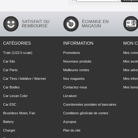
SATISFAIT OU
ÉCHANGE EN
REMBOURSÉ
MAGASIN
CATÉGORIES
INFORMATION
MON 
Train (1/22.5 scale)
Promotions
Mes com
Car Kits
Nouveaux produits
Mes avoi
Car Parts
Meilleures ventes
Mes adre
Car Tires / Additive / Warmer
Nos magasins
Mes infor
Car Bodies
Contactez-nous
Mes bons 
Car Lexan Color
Livraison
Car ESC
Coordonnées postales et bancaires
Brushless Motor, Fan
Conditions générale de ventes
Battery
A propos
Charger
Plan du site