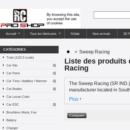
Accueil
Tous les fabricants
%Sale
New arrivals
3D P
CATÉGORIES
>
Sweep Racing
Train (1/22.5 scale)
Liste des produits
Car Kits
Racing
Car Parts
Car Tires / Additive / Warmer
The Sweep Racing (SR IND.) is
Car Bodies
manufacturer located in Sout
Car Lexan Color
Plus
Car ESC
Brushless Motor, Fan
Battery
Charger