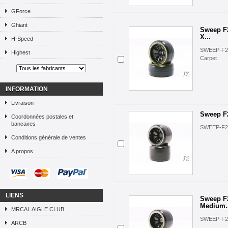
GForce
Ghiant
Sweep F
X...
H-Speed
SWEEP-F21
Highest
Carpet
INFORMATION
Livraison
Sweep F
Coordonnées postales et
bancaires
SWEEP-F21
Conditions générale de ventes
A propos
LIENS
Sweep F
Medium.
MRCAL AIGLE CLUB
SWEEP-F2
ARCB